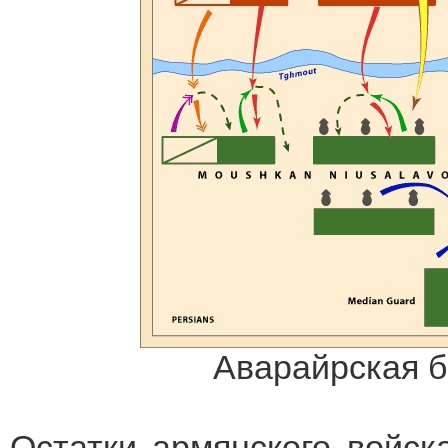
Аварайрская би
Остатки армянского войска