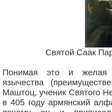
Свя
той Саак Па
Понимая это и желая 
язычества (преимуществ
Маштоц, ученик Святого Не
в 405 году армянский алф