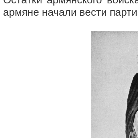
армяне начали вести парти