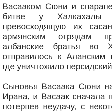
Васааком Сюни и спарап
битве у Халкахалы 
превосходящую их саса
армянским отрядам пр
албанские братья во Х
отправилось к Аланским 
где уничтожило персидский
Сыновья Васаака Сюни на
Ирана, и Васаак сначала п
потерпев неудачу, с нек