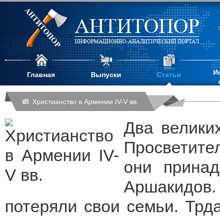
АНТИТОПОР
ИНФОРМАЦИОННО-АНАЛИТИЧЕСКИЙ ПОРТАЛ
И
Главная
Выпуски
Статьи
Христианство в Армении IV-V вв.
Два великих
Просветите
они принад
Аршакидов.
потеряли свои семьи. Трд