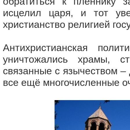
обратиться к пленнику 
исцелил царя, и тот ув
христианство религией гос
Антихристианская полит
уничтожались храмы, ст
связанные с язычеством – 
все ещё многочисленные о