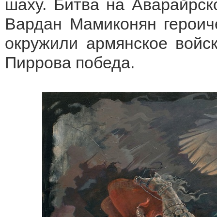
шаху. Битва на Аварайрск
Вардан Мамиконян героиче
окружили армянское войс
Пиррова победа.