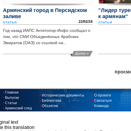
Армянский город в Персидском
"Лидер туре
заливе
к армянам"
статья
22/02/16
статья
Год назад ИАПС Антитопор-Инфо сообщал о
том, что СМИ Объединённых Арабских
Эмиратов (ОАЭ) со ссылкой на...
Далее »
просмо
Главная
Исторические документы
О проекте
Выпуски
Библиотека
Связаться
Статьи
Объектив
Команда
Армянский след
ginal text
e this translation