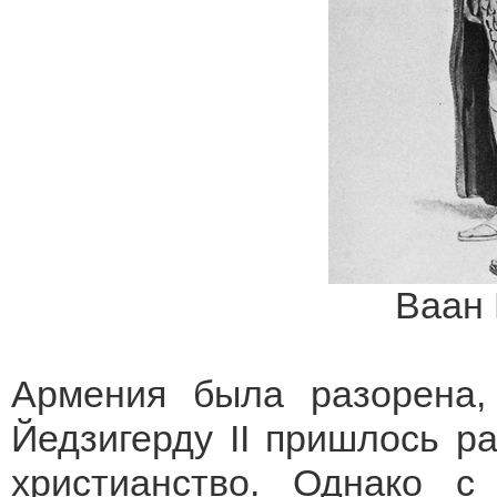
Ваан
Армения была разорена,
Йедзигерду II пришлось р
христианство. Однако с