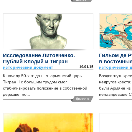
Исследование Литовченко.
Гильом де Р
Публий Клодий и Тигран
в восточны
Младший
исторический документ
19/01/15
исторический 
К началу 50-х гг. до н. э. армянский царь
Воздвигнуть крес
Тигран II с большим трудом смог
недругов креста;
стабилизировать положение в собственной
были Армяне из 
державе, но...
ненавидевшие Са
Далее »