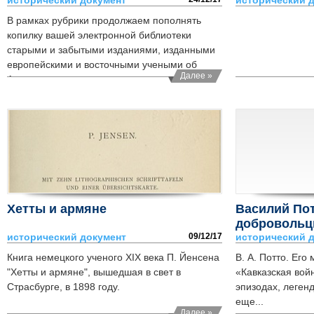
исторический документ
АДР
исторический 
В рамках рубрики продолжаем пополнять
копилку вашей электронной библиотеки
старыми и забытыми изданиями, изданными
европейскими и восточными учеными об
Далее »
Армении, армянах и армянском языке...
Хетты и армяне
Василий Пот
добровольц
исторический документ
09/12/17
водворения
исторический 
Книга немецкого ученого XIX века П. Йенсена
В. А. Потто. Его
"Хетты и армяне", вышедшая в свет в
«Кавказская вой
Страсбурге, в 1898 году.
эпизодах, леген
еще...
Далее »