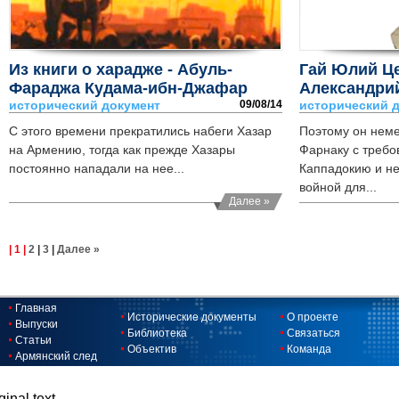
Из книги о харадже - Абуль-
Гай Юлий Це
Фараджа Кудама-ибн-Джафар
Александри
исторический документ
09/08/14
исторический 
С этого времени прекратились набеги Хазар
Поэтому он неме
на Армению, тогда как прежде Хазары
Фарнаку с требо
постоянно нападали на нее...
Каппадокию и не
войной для...
Далее »
| 1 |
2
|
3
|
Далее »
Главная
Исторические документы
О проекте
Выпуски
Библиотека
Связаться
Статьи
Объектив
Команда
Армянский след
ginal text