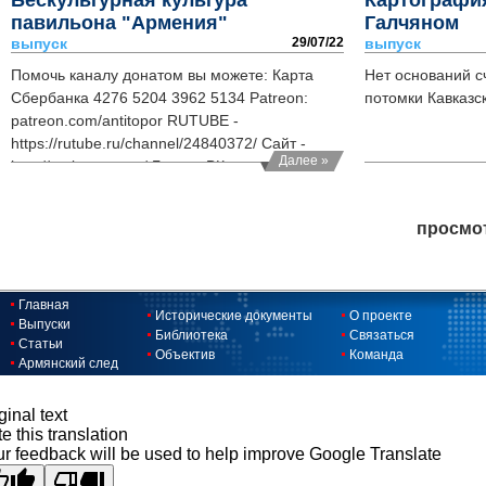
Бескультурная культура
Картографи
павильона "Армения"
Галчяном
выпуск
29/07/22
выпуск
Помочь каналу донатом вы можете: Карта
Нет оснований с
Сбербанка 4276 5204 3962 5134 Patreon:
потомки Кавказск
patreon.com/antitopor RUTUBE -
https://rutube.ru/channel/24840372/ Сайт -
Далее »
http://antitopor.com/ Группа ВК -
http://vk.com/antitopor Телеграм -
https://t.me/antitopor_info
просмо
Главная
Исторические документы
О проекте
Выпуски
Библиотека
Связаться
Статьи
Объектив
Команда
Армянский след
ginal text
e this translation
r feedback will be used to help improve Google Translate