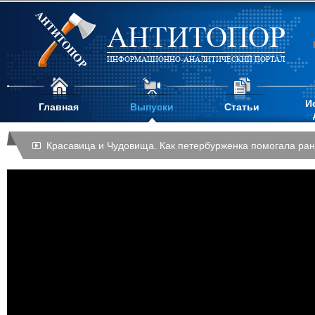
АНТИТОПОР
ИНФОРМАЦИОННО-АНАЛИТИЧЕСКИЙ ПОРТАЛ
И
Главная
Выпуски
Статьи
Красавица и Чудовища. Как петербурженка помогала ра