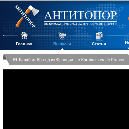
АНТИТОПОР
ИНФОРМАЦИОННО-АНАЛИТИЧЕСКИЙ ПОРТАЛ
И
Главная
Выпуски
Статьи
Карабах. Взгляд из Франции. Le Karabakh vu de France