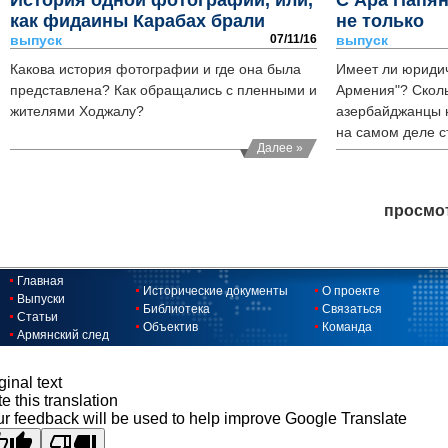
История одной фотографии, или,
С Ара Папян
как фидаины Карабах брали
не только
выпуск
07/11/16
выпуск
Какова история фотографии и где она была
Имеет ли юридич
представлена? Как обращались с пленными и
Армения"? Сколь
жителями Ходжалу?
азербайджанцы н
на самом деле с
Далее »
просмо
Главная
Исторические документы
О проекте
Выпуски
Библиотека
Связаться
Статьи
Объектив
Команда
Армянский след
ginal text
e this translation
r feedback will be used to help improve Google Translate