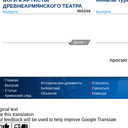
БОГИ и АРТИСТЫ
Анналы Тур
ДРЕВНЕАРМЯНСКОГО ТЕАТРА
выпуск
30/12/16
выпуск
Далее »
просмо
Главная
Исторические документы
О проекте
Выпуски
Библиотека
Связаться
Статьи
Объектив
Команда
Армянский след
ginal text
e this translation
r feedback will be used to help improve Google Translate