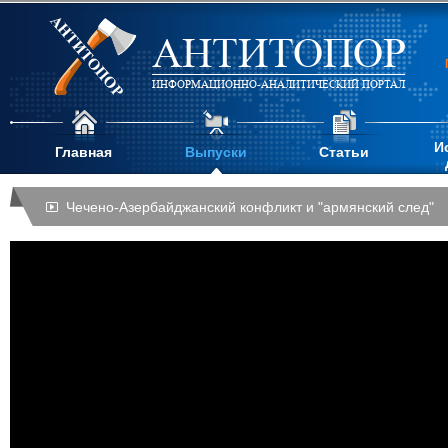
АНТИТОПОР
ИНФОРМАЦИОННО-АНАЛИТИЧЕСКИЙ ПОРТАЛ
И
Главная
Выпуски
Статьи
Чечено-Азербайджанский конфликт и "армянский след"