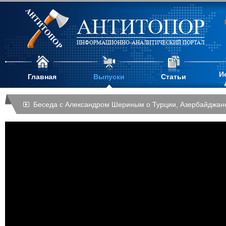
АНТИТОПОР
ИНФОРМАЦИОННО-АНАЛИТИЧЕСКИЙ ПОРТАЛ
И
Главная
Выпуски
Статьи
Беседа с Александром Шериным о Турции, Азербайджан