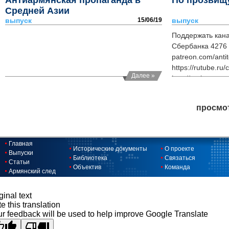
Антиармянская пропаганда в
По прозвищ
Средней Азии
выпуск
15/06/19
выпуск
Поддержать кана
Сбербанка 4276 
patreon.com/anti
https://rutube.ru
Далее »
http://antitopor.
http://vk.com/ant
https://t.me/antit
просмо
Главная
Исторические документы
О проекте
Выпуски
Библиотека
Связаться
Статьи
Объектив
Команда
Армянский след
ginal text
e this translation
r feedback will be used to help improve Google Translate