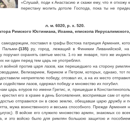
«Слушай, поди к Анастасию и скажи ему, что я отхожу 
перестану молить дотоле Господа, пока ты не приде
л. м. 6020, р. х. 520.
тора Римского Юстиниана, Иоанна, епископа Иерусалимского
и самодержцем, поставил в графы Востока патриция Армения, кото
ь Пальми‑
{135}
ру, город, лежащий в Финикии Ливанийской, на
 поручил охранять святые места. 1‑го же января, того же индикти
их ни один перед тем царь не употреблял.
ел войной против царя лазов, как перешедшего на сторону римля
оводцами, Велизарием, Кириком и Петром, которых, однако, тот п
, доставили неприятелю победу, отозвал их, а на их место отправи
и содействии лазов, одержал победу и множество их погубил.
янам царь елуров по имени Гретис, и, пришедши в Константинопол
 крестил его в храме в день Богоявления, восприявши сам от купе
радостью отправился он в свою землю, обещавши царю дружбу и п
тта, мужа воинственного и весьма способного. Прежде Армения не
κόμητας). В войске его служило множество армян, знакомых со в
ка, и это войско было для римлян большою защитою и пособием;