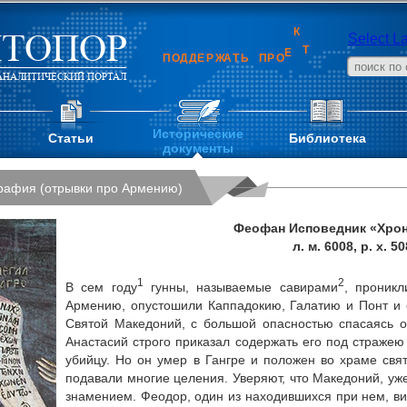
ТОПОР
Select L
Т
К
П
О
Д
Д
Е
Р
Ж
А
Т
Ь
П
Р
О
Е
НАЛИТИЧЕСКИЙ ПОРТАЛ
Исторические
Статьи
Библиотека
документы
рафия (отрывки про Армению)
Феофан Исповедник «Хро
л. м. 6008, р. х. 50
1
2
В сем году
гунны, называемые савирами
, проникл
Армению, опустошили Каппадокию, Галатию и Понт и 
Святой Македоний, с большой опасностью спасаясь от
Анастасий строго приказал содержать его под стражею 
убийцу. Но он умер в Гангре и положен во храме свя
подавали многие целения. Уверяют, что Македоний, уж
знамением. Феодор, один из находившихся при нем, вид