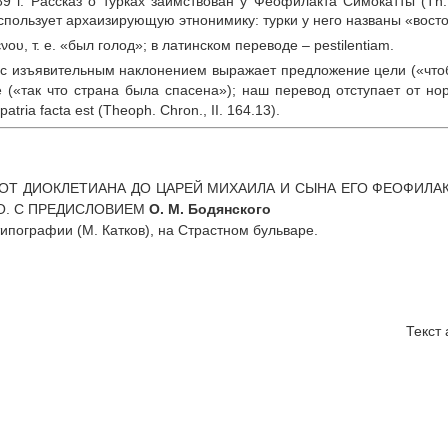
9 г. Рассказ о турках заимствован у Феофилакта Симокатты (Th. S
спользует архаизирующую этнонимику: турки у него названы «вос
νου, т. е. «был голод»; в латинском переводе – pestilentiam.
с изъявительным наклонением выражает предложение цели («чтоб
 («так что страна была спасена»); наш перевод отступает от но
tria facta est (Theoph. Chron., II. 164.13).
ОТ ДИОКЛЕТИАНА ДО ЦАРЕЙ МИХАИЛА И СЫНА ЕГО ФЕОФИЛА
О.
С ПРЕДИСЛОВИЕМ
О. М. Бодянского
ипографии (М. Катков), на Страстном бульваре.
Текст