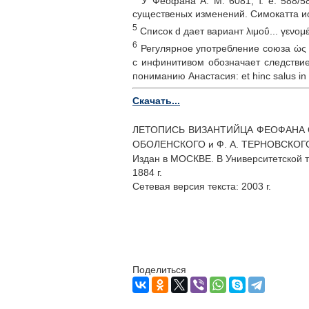
У Феофана А. М. 6081, т. е. 588/58
существеных изменений. Симокатта и
5
Список d дает вариант λιμοΰ... γενομέ
6
Регулярное употребление союза ὡς 
с инфинитивом обозначает следствие
пониманию Анастасия: et hinc salus in pa
Скачать...
ЛЕТОПИСЬ ВИЗАНТИЙЦА ФЕОФАНА
ОБОЛЕНСКОГО и Ф. А. ТЕРНОВСКОГ
Издан в МОСКВЕ. В Университетской т
1884 г.
Сетевая версия текста: 2003 г.
Поделиться