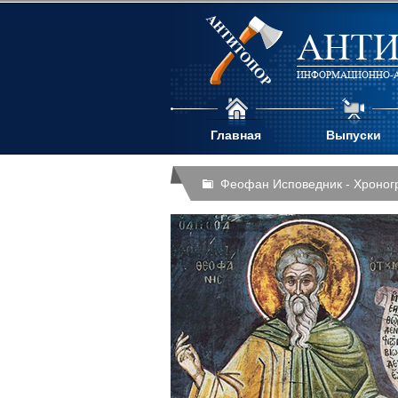
АНТИ
ИНФОРМАЦИОННО-А
Главная
Выпуски
Феофан Исповедник - Хроног