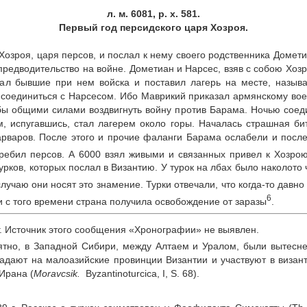
л. м. 6081, р. х. 581.
Первый год персидского царя Хозроя.
Хозроя, царя персов, и послал к нему своего родственника Домети
редводительство на войне. Дометиан и Нарсес, взяв с собою Хозро
рал бывшие при нем войска и поставил лагерь на месте, назыв
 соединиться с Нарсесом. Ибо Маврикий приказал армянскому вое
обы общими силами воздвигнуть войну против Барама. Ночью соед
, испугавшись, стал лагерем около горы. Началась страшная би
рваров. После этого и прочие фаланги Барама ослабели и послед
ребил персов. А 6000 взял живыми и связанных привел к Хозрою
урков, которых послал в Византию. У турок на лбах было наколото
лучаю они носят это знамение. Турки отвечали, что когда‑то давно
6
и с того времени страна получила освобождение от заразы
.
 г. Источник этого сообщения «Хронографии» не выявлен.
ятно, в Западной Сибири, между Алтаем и Уралом, были вытесне
ападают на малоазийские провинции Византии и участвуют в визан
Ирана (
Moravcsik.
Byzantinoturcica, I, S. 68).