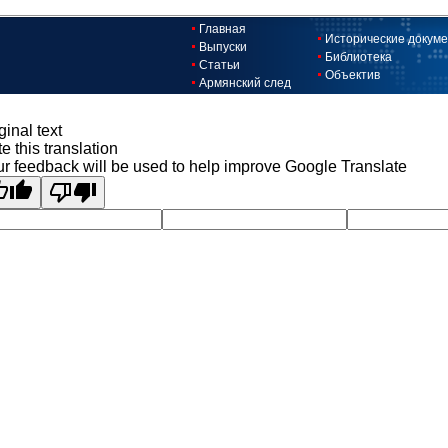
Главная
Исторические докум
Выпуски
Библиотека
Статьи
Объектив
Армянский след
ginal text
e this translation
r feedback will be used to help improve Google Translate