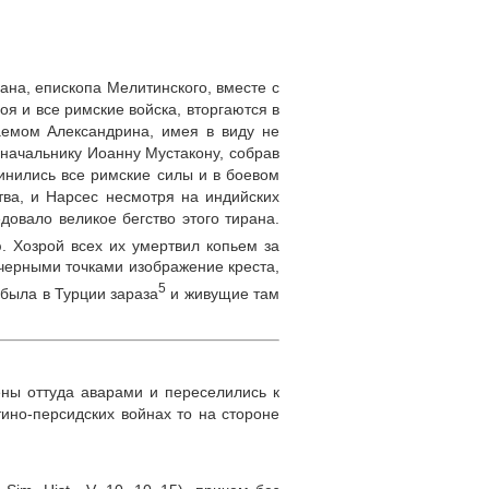
ана, епископа Мелитинского, вместе с
я и все римские войска, вторгаются в
аемом Александрина, имея в виду не
начальнику Иоанну Мустакону, собрав
инились все римские силы и в боевом
тва, и Нарсес несмотря на индийских
овало великое бегство этого тирана.
. Хозрой всех их умертвил копьем за
 черными точками изображение креста,
5
 была в Турции зараза
и живущие там
ны оттуда аварами и переселились к
тино‑персидских войнах то на стороне