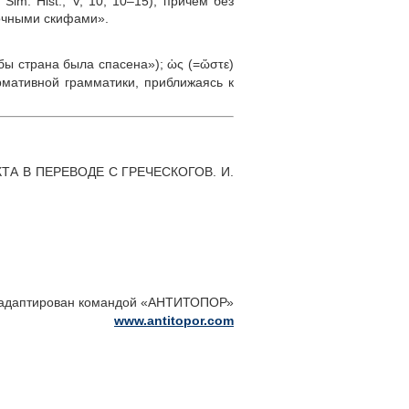
im. Hist., V, 10, 10–15), причем без
точными скифами».
ы страна была спасена»); ὡς (=ὥστε)
рмативной грамматики, приближаясь к
КТА
В ПЕРЕВОДЕ С ГРЕЧЕСКОГОВ. И.
 адаптирован командой «АНТИТОПОР»
www.antitopor.com