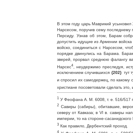
В этом году царь Маврикий усыновил 
Нарсесом, поручив сему последнему п
Персиду. Узнав об этом, Барам соб
допустить идущие из Армении войска
войско, соединиться с Нарсесом, чт
порядке двинулись на Барама. Барам
зверей, прорвал среднюю фалангу ва
4
Нарсес
, неудержимо преследуя, ист
исключением случившихся
{202}
тут т
и спросил их самодержец, по какому с
христиане посоветовали сделать это, 
1
У Феофана А. М. 6008, т. е. 516/517
2
Савиры (сабиры), обитавшие, веро
северу от Кавказа; в VI в. савиры н
империи, то на стороне‑сасанидского 
3
Как правило, Дербентский проход.
4