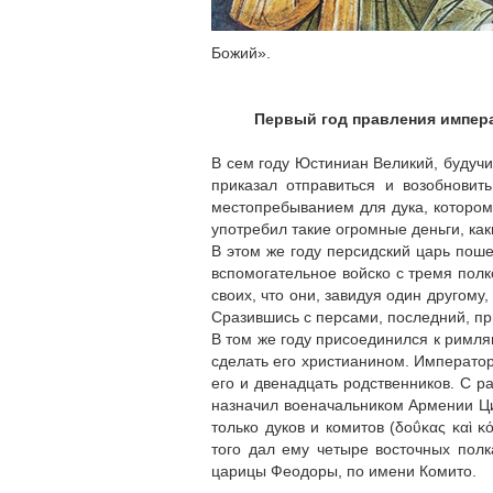
Божий».
Первый год правления импера
В сем году Юстиниан Великий, будуч
приказал отправиться и возобновит
местопребыванием для дука, которому
употребил такие огромные деньги, как
В этом же году персидский царь пош
вспомогательное войско с тремя полк
своих, что они, завидуя один другому
Сразившись с персами, последний, пр
В том же году присоединился к римл
сделать его христианином. Император
его и двенадцать родственников. С 
назначил военачальником Армении Ци
только дуков и комитов (δοΰκας καὶ 
того дал ему четыре восточных пол
царицы Феодоры, по имени Комито.