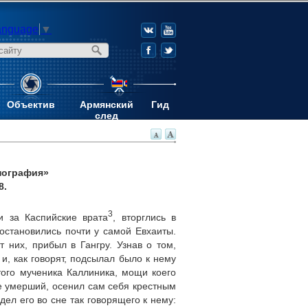
anguage
▼
Объектив
Армянский
Гид
след
нография»
8.
3
и за Каспийские врата
, вторглись в
остановились почти у самой Евхаиты.
 них, прибыл в Гангру. Узнав о том,
и, как говорят, подсылал было к нему
того мученика Каллиника, мощи коего
е умерший, осенил сам себя крестным
ел его во сне так говорящего к нему: