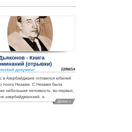
 Дьяконов - Книга
минаний (отрывки)
ческий документ
22/06/14
с в Азербайджане готовился юбилей
о поэта Низами. С Низами была
ая небольшая неловкость: во-первых,
не азербайджанский, а...
Далее »