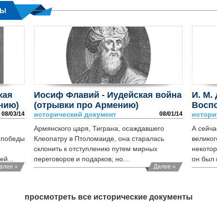
ТЫ
кая
Иосиф Флавий - Иудейская война
И. М.
нию)
(отрывки про Армению)
Воспо
08/03/14
исторический документ
08/01/14
истори
Армянского царя, Тиграна, осаждавшего
А сейча
 победы
Клеопатру в Птоломаиде, она старалась
великог
склонить к отступлению путем мирных
некотор
й...
переговоров и подарков; но...
он был 
алее »
Далее »
просмотреть все исторические документы