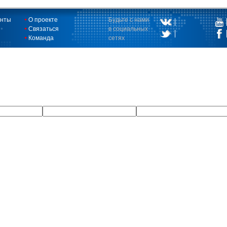
енты
О проекте
Будьте с нами
Связаться
в социальных
Команда
сетях