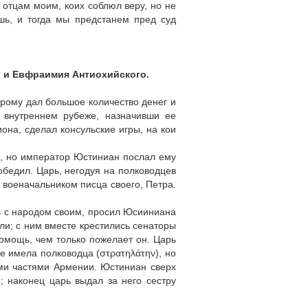
к отцам моим, коих соблюл веру, но не
шь, и тогда мы предстанем пред суд
, и Евфраимия Антиохийского.
рому дал большое количество денег и
 внутреннем рубеже, назначивши ее
она, сделал консульские игры, на кои
н, но император Юстиниан послал ему
обедил. Царь, негодуя на полководцев
л военачальником писца своего, Петра.
ь с народом своим, просил Юсииниана
ли; с ним вместе крестились сенаторы
омощь, чем только пожелает он. Царь
 имела полководца (στρατηλάτην), но
семи частями Армении. Юстиниан сверх
 наконец царь выдал за него сестру