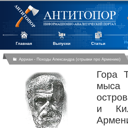
АНТИТОПОР
ИНФОРМАЦИОННО-АНАЛИТИЧЕСКИЙ ПОРТАЛ
И
Главная
Выпуски
Статьи
Арриан - Походы Александра (отрывки про Армению)
Гора 
мыса 
остро
и Ки
Армени