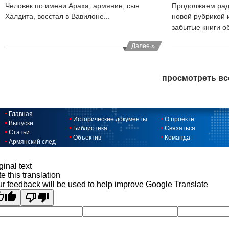
Человек по имени Араха, армянин, сын
Продолжаем рад
Халдита, восстал в Вавилоне...
новой рубрикой 
забытые книги о
Далее »
просмотреть вс
Главная
Исторические документы
О проекте
Выпуски
Библиотека
Связаться
Статьи
Объектив
Команда
Армянский след
ginal text
e this translation
r feedback will be used to help improve Google Translate