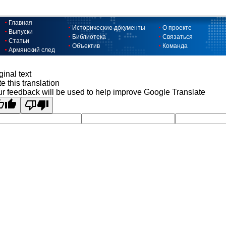
Главная
Исторические документы
О проекте
Выпуски
Библиотека
Связаться
Статьи
Объектив
Команда
Армянский след
ginal text
e this translation
r feedback will be used to help improve Google Translate