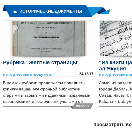
ИСТОРИЧЕСКИЕ ДОКУМЕНТЫ
Рубрика "Желтые страницы"
"Из книги ц
ал-Якубия
исторический документ
24/12/17
исторический 
В рамках рубрики продолжаем пополнять
Армения разделяе
копилку вашей электронной библиотеки
города Дабиль, 
старыми и забытыми изданиями, изданными
Савад. Часть II:
европейскими и восточными учеными об
Кабала и Баб-ул-
Далее »
Армении, армянах и армянском языке...
просмотреть вс