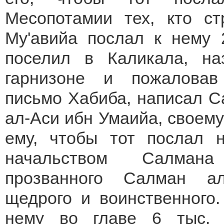
Месопотамии тех, кто с
Му'авийа послал к нему 
поселил в Каликала, на
гарнизоне и пожаловав
письмо Хабиба, написал Са
ал-Аси ибн Умаийа, своему
ему, чтобы тот послал 
начальством Салман
прозванного Салман ал
щедрого и воинственного
нему во главе 6 тыс. 