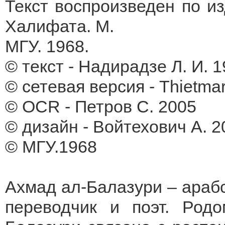
Текст воспроизведен по и
Халифата. М.
МГУ. 1968.
© текст - Надирадзе Л. И. 
© сетевая версия - Тhietmar
© OCR - Петров С. 2005
© дизайн - Войтехович А. 2
© МГУ.1968
Ахмад ал-Балазури – арабс
переводчик и поэт. Род