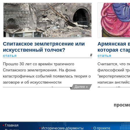
Спитакское землетрясение или
Армянская 
искусственный толчок?
которая ста
статья
//
статья
Прошло 30 лет со времён трагичного
Считается, что 
Спитакского землетрясения. На фоне
философский тра
катастрофичных событий появилась теория о
"веротерпимости
заговоре и об искусственности
написан англий
Далее »
землетрясения, которое было
Локком в 17 веке.
спровоцировано подземными взрывами. Уж
очень совпала дата с началом Арцахского
просмо
конфликта.
Главная
Исторические документы
О проекте