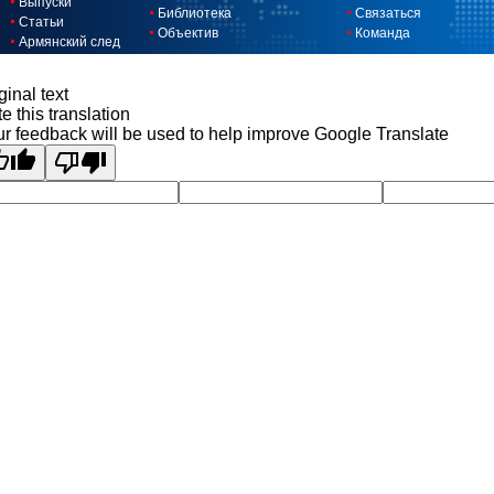
Выпуски
Библиотека
Связаться
Статьи
Объектив
Команда
Армянский след
ginal text
e this translation
r feedback will be used to help improve Google Translate