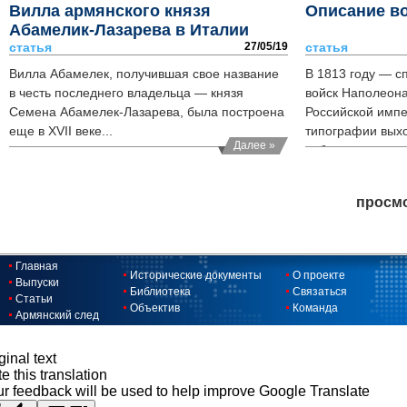
Вилла армянского князя
Описание во
Абамелик-Лазарева в Италии
стала домом российского посла
статья
27/05/19
статья
Вилла Абамелек, получившая свое название
В 1813 году — с
в честь последнего владельца — князя
войск Наполеон
Семена Абамелек-Лазарева, была построена
Российской имп
еще в XVII веке...
типографии выхо
Далее »
публицистическ
описание войны 
Дмитрия Ахшарум
просмо
сражений Отечес
битвы при Бород
Главная
Исторические документы
О проекте
Выпуски
Библиотека
Связаться
Статьи
Объектив
Команда
Армянский след
ginal text
e this translation
r feedback will be used to help improve Google Translate