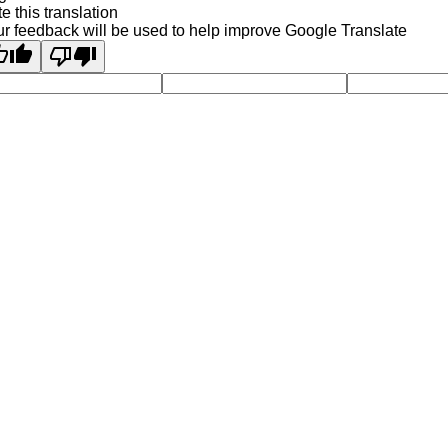
e this translation
r feedback will be used to help improve Google Translate