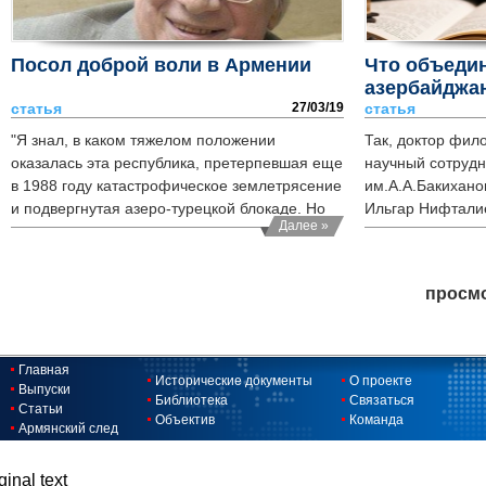
Посол доброй воли в Армении
Что объедин
азербайджа
статья
27/03/19
статья
"Я знал, в каком тяжелом положении
Так, доктор фил
оказалась эта республика, претерпевшая еще
научный сотрудн
в 1988 году катастрофическое землетрясение
им.А.А.Бакихан
и подвергнутая азеро-турецкой блокаде. Но
Ильгар Нифталие
Далее »
мне казалось, что я могу чем-то помочь
страдающему народу Армении,
сражающемуся за свою свободу Арцаху..."
просмо
Главная
Исторические документы
О проекте
Выпуски
Библиотека
Связаться
Статьи
Объектив
Команда
Армянский след
ginal text