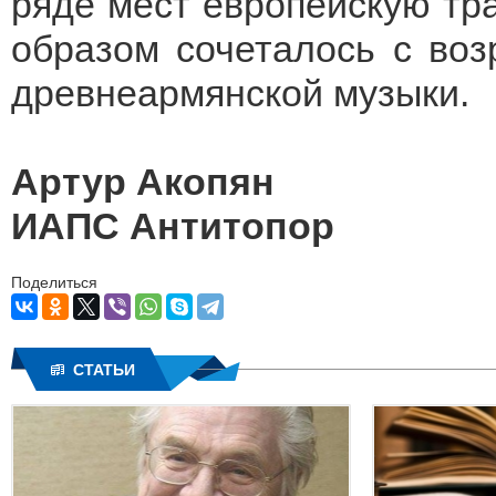
ряде мест европейскую тр
образом сочеталось с во
древнеармянской музыки.
Артур Акопян
ИАПС Антитопор
Поделиться
СТАТЬИ