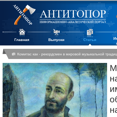
АНТИТОПОР
ИНФОРМАЦИОННО-АНАЛИТИЧЕСКИЙ ПОРТАЛ
И
Главная
Выпуски
Статьи
Комитас как - рекордсмен в мировой музыкальной тради
М
н
и
о
н